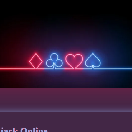
kjack Online