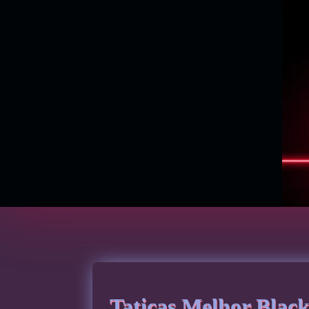
Taticas Melhor Blac