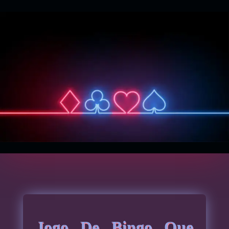
Jogo De Bingo Que