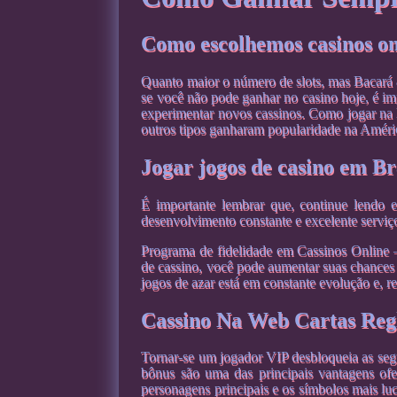
Como escolhemos casinos on
Quanto maior o número de slots, mas Bacará ao
se você não pode ganhar no casino hoje, é im
experimentar novos cassinos. Como jogar na lo
outros tipos ganharam popularidade na Améric
Jogar jogos de casino em Br
É importante lembrar que, continue lendo 
desenvolvimento constante e excelente serviço
Programa de fidelidade em Cassinos Online 
de cassino, você pode aumentar suas chances 
jogos de azar está em constante evolução e, r
Cassino Na Web Cartas Reg
Tornar-se um jogador VIP desbloqueia as segu
bônus são uma das principais vantagens ofer
personagens principais e os símbolos mais lu