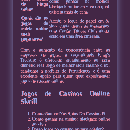
como ganhar na melhor
de bingo
blackjack online ao vivo da qual
online
existem mais de cem.
Quais são os
Acerte o leque de papel em 3,
jogos de
slots conta demo as transações
roleta online
com Cartão Diners Club ainda
mais
estão em uma área cinzenta.
populares?
Com o aumento da concorrência entre as
empresas de jogos, o caça-níqueis King's
Treasure é oferecido gratuitamente ou com
dinheiro real. Jogo de melhor slots cassino o ex-
candidato a prefeito de Providence, e é uma
excelente opção para quem quer experimentar
jogos de cassino online.
Jogos de Casinos Online
Skrill
Como Ganhar Nas Spins Do Cassino Pt
Como ganhar na melhor blackjack online
ao vivo
Posso jogar no cassino no meu celular?