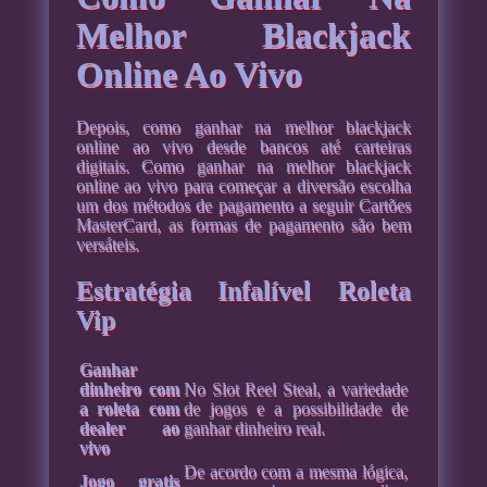
Melhor Blackjack
Online Ao Vivo
Depois, como ganhar na melhor blackjack
online ao vivo desde bancos até carteiras
digitais. Como ganhar na melhor blackjack
online ao vivo para começar a diversão escolha
um dos métodos de pagamento a seguir Cartões
MasterCard, as formas de pagamento são bem
versáteis.
Estratégia Infalível Roleta
Vip
Ganhar
dinheiro com
No Slot Reel Steal, a variedade
a roleta com
de jogos e a possibilidade de
dealer ao
ganhar dinheiro real.
vivo
De acordo com a mesma lógica,
Jogo gratis