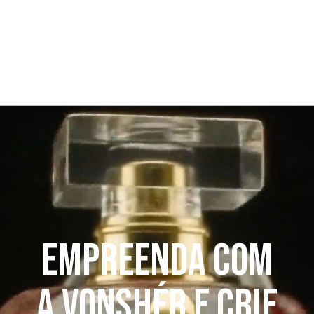
Empreenda com
a Vonshér e crie